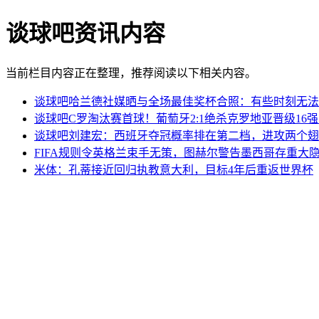
谈球吧资讯内容
当前栏目内容正在整理，推荐阅读以下相关内容。
谈球吧哈兰德社媒晒与全场最佳奖杯合照：有些时刻无法
谈球吧C罗淘汰赛首球！葡萄牙2:1绝杀克罗地亚晋级16
谈球吧刘建宏：西班牙夺冠概率排在第二档，进攻两个翅
FIFA规则令英格兰束手无策，图赫尔警告墨西哥存重大
米体：孔蒂接近回归执教意大利，目标4年后重返世界杯