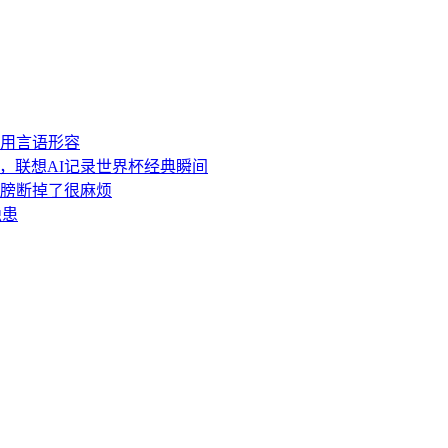
用言语形容
强，联想AI记录世界杯经典瞬间
膀断掉了很麻烦
隐患