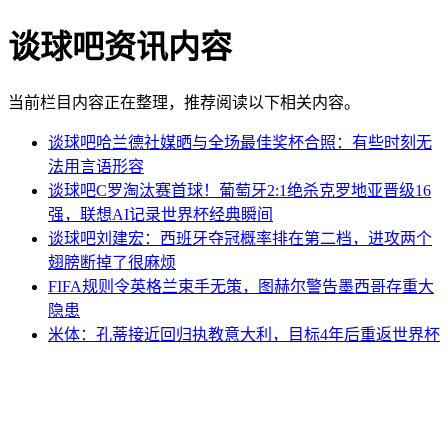
谈球吧资讯内容
当前栏目内容正在整理，推荐阅读以下相关内容。
谈球吧哈兰德社媒晒与全场最佳奖杯合照：有些时刻无
法用言语形容
谈球吧C罗淘汰赛首球！葡萄牙2:1绝杀克罗地亚晋级16
强，联想AI记录世界杯经典瞬间
谈球吧刘建宏：西班牙夺冠概率排在第二档，进攻两个
翅膀断掉了很麻烦
FIFA规则令英格兰束手无策，图赫尔警告墨西哥存重大
隐患
米体：孔蒂接近回归执教意大利，目标4年后重返世界杯