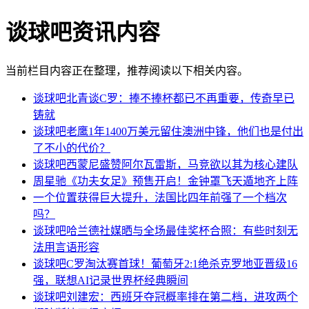
谈球吧资讯内容
当前栏目内容正在整理，推荐阅读以下相关内容。
谈球吧北青谈C罗：捧不捧杯都已不再重要，传奇早已
铸就
谈球吧老鹰1年1400万美元留住澳洲中锋，他们也是付出
了不小的代价？
谈球吧西蒙尼盛赞阿尔瓦雷斯，马竞欲以其为核心建队
周星驰《功夫女足》预售开启！金钟罩飞天遁地齐上阵
一个位置获得巨大提升，法国比四年前强了一个档次
吗？
谈球吧哈兰德社媒晒与全场最佳奖杯合照：有些时刻无
法用言语形容
谈球吧C罗淘汰赛首球！葡萄牙2:1绝杀克罗地亚晋级16
强，联想AI记录世界杯经典瞬间
谈球吧刘建宏：西班牙夺冠概率排在第二档，进攻两个