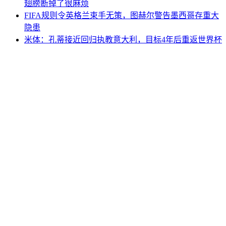
翅膀断掉了很麻烦
FIFA规则令英格兰束手无策，图赫尔警告墨西哥存重大
隐患
米体：孔蒂接近回归执教意大利，目标4年后重返世界杯